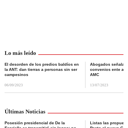
Lo más leído
El desorden de los predios baldíos en
Abogados señalan 
la ANT: dan tierras a personas sin ser
convenios ente alc
campesinos
AMC
06/09/2023
13/07/2023
Últimas Noticias
Posesión presidencial de De la
Listas las propues
Espriella se transmitirá sin logos: no
Pasto al nuevo Gob