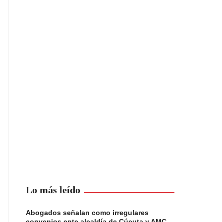
Lo más leído
Abogados señalan como irregulares
convenios ente alcaldía de Cúcuta y AMC