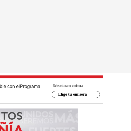
Selecciona tu emisora
ble con el
Programa
Elige tu emisora