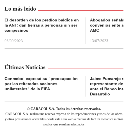
Lo más leído
El desorden de los predios baldíos en
Abogados señalan 
la ANT: dan tierras a personas sin ser
convenios ente alc
campesinos
AMC
06/09/2023
13/07/2023
Últimas Noticias
Conmebol expresó su “preocupación
Jaime Pumarejo ser
por las reiteradas acciones
representante de De
unilaterales” de la FIFA
ante el Banco Inte
Desarrollo
© CARACOL S.A. Todos los derechos reservados.
CARACOL S.A. realiza una reserva expresa de las reproducciones y usos de las obras
y otras prestaciones accesibles desde este sitio web a medios de lectura mecánica u otros
medios que resulten adecuados.