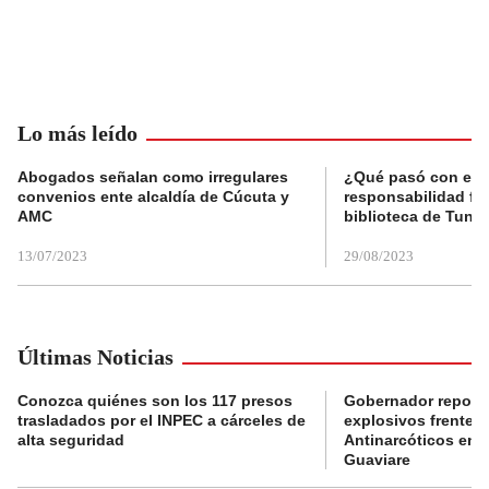
Lo más leído
Abogados señalan como irregulares
¿Qué pasó con el 
convenios ente alcaldía de Cúcuta y
responsabilidad fis
AMC
biblioteca de Tunja
13/07/2023
29/08/2023
Últimas Noticias
Conozca quiénes son los 117 presos
Gobernador reporta
trasladados por el INPEC a cárceles de
explosivos frente 
alta seguridad
Antinarcóticos en 
Guaviare