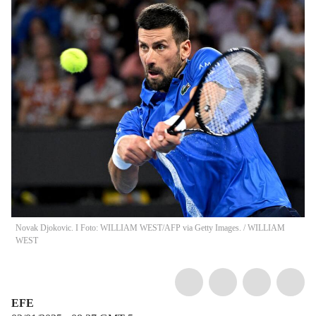
Novak Djokovic. I Foto: WILLIAM WEST/AFP via Getty Images.
/
WILLIAM
WEST
EFE