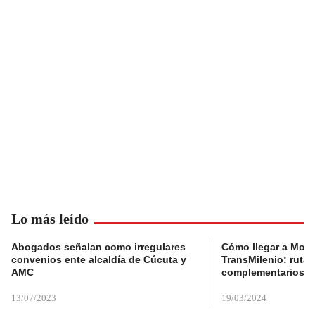
Lo más leído
Abogados señalan como irregulares
Cómo llegar a Mons
convenios ente alcaldía de Cúcuta y
TransMilenio: rutas
AMC
complementarios
13/07/2023
19/03/2024