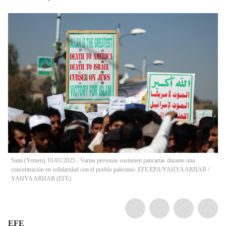
Saná (Yemen), 01/01/2025.- Varias personas sostienen pancartas durante una
concentración en solidaridad con el pueblo palestino. EFE/EPA/YAHYA ARHAB
/
YAHYA ARHAB
(
EFE
)
EFE