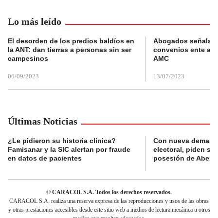
Lo más leído
El desorden de los predios baldíos en
Abogados señalan 
la ANT: dan tierras a personas sin ser
convenios ente alc
campesinos
AMC
06/09/2023
13/07/2023
Últimas Noticias
¿Le pidieron su historia clínica?
Con nueva demanda
Famisanar y la SIC alertan por fraude
electoral, piden s
en datos de pacientes
posesión de Abelard
© CARACOL S.A. Todos los derechos reservados.
CARACOL S.A. realiza una reserva expresa de las reproducciones y usos de las obras
y otras prestaciones accesibles desde este sitio web a medios de lectura mecánica u otros