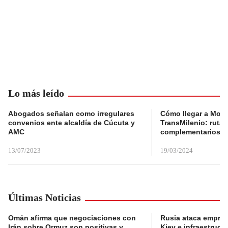
Lo más leído
Abogados señalan como irregulares
Cómo llegar a Mons
convenios ente alcaldía de Cúcuta y
TransMilenio: rutas
AMC
complementarios
13/07/2023
19/03/2024
Últimas Noticias
Omán afirma que negociaciones con
Rusia ataca empres
Irán sobre Ormuz son positivas y
Kiev e infraestructu