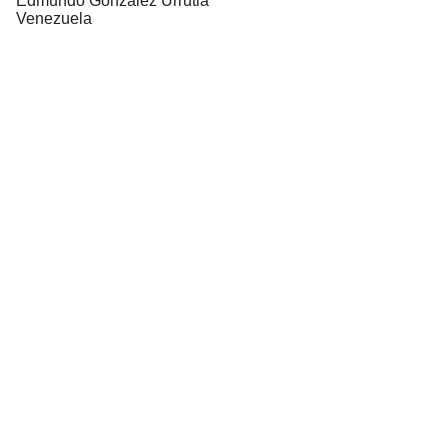
Edmundo González Urrutia
Venezuela