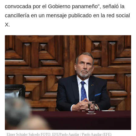
convocada por el Gobierno panameño”, señaló la
cancillería en un mensaje publicado en la red social
X.
Elmer Schialer Salcedo FOTO. EFE/Paolo Aguilar
/
Paolo Aguilar
(
EFE
)