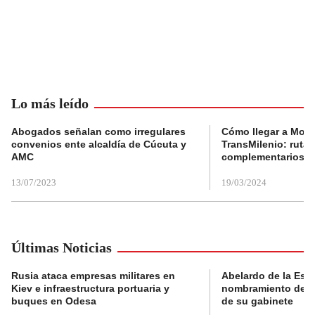
Lo más leído
Abogados señalan como irregulares
Cómo llegar a Mons
convenios ente alcaldía de Cúcuta y
TransMilenio: rutas
AMC
complementarios
13/07/2023
19/03/2024
Últimas Noticias
Rusia ataca empresas militares en
Abelardo de la Espri
Kiev e infraestructura portuaria y
nombramiento de lo
buques en Odesa
de su gabinete