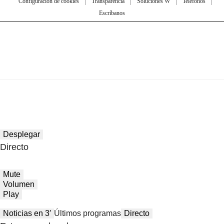
Configuración de cookies
Transparencia
Soluciones W
Teléfonos
Escríbanos
Desplegar
Directo
Mute
Volumen
Play
Noticias en 3′
Últimos programas
Directo