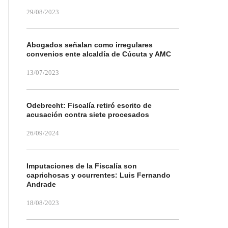
29/08/2023
Abogados señalan como irregulares
convenios ente alcaldía de Cúcuta y AMC
13/07/2023
Odebrecht: Fiscalía retiró escrito de
acusación contra siete procesados
26/09/2024
Imputaciones de la Fiscalía son
caprichosas y ocurrentes: Luis Fernando
Andrade
18/08/2023