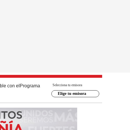
Selecciona tu emisora
ble con el
Programa
Elige tu emisora