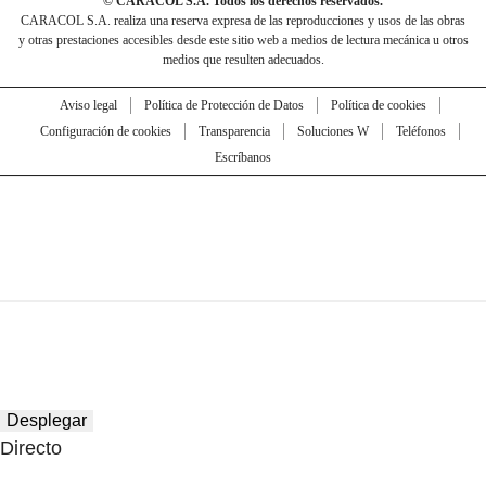
© CARACOL S.A. Todos los derechos reservados.
CARACOL S.A. realiza una reserva expresa de las reproducciones y usos de las obras
y otras prestaciones accesibles desde este sitio web a medios de lectura mecánica u otros
medios que resulten adecuados.
Aviso legal
Política de Protección de Datos
Política de cookies
Configuración de cookies
Transparencia
Soluciones W
Teléfonos
Escríbanos
Desplegar
Directo