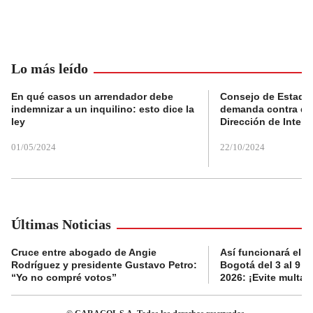
Lo más leído
En qué casos un arrendador debe
Consejo de Estado
indemnizar a un inquilino: esto dice la
demanda contra de
ley
Dirección de Inteli
01/05/2024
22/10/2024
Últimas Noticias
Cruce entre abogado de Angie
Así funcionará el p
Rodríguez y presidente Gustavo Petro:
Bogotá del 3 al 9 d
“Yo no compré votos”
2026: ¡Evite multas