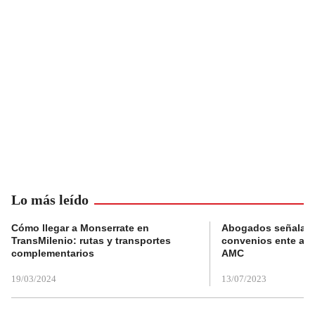
Lo más leído
Cómo llegar a Monserrate en
Abogados señalan 
TransMilenio: rutas y transportes
convenios ente alc
complementarios
AMC
19/03/2024
13/07/2023