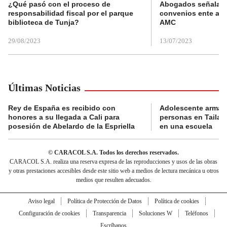
¿Qué pasó con el proceso de
Abogados señalan 
responsabilidad fiscal por el parque
convenios ente alc
biblioteca de Tunja?
AMC
29/08/2023
13/07/2023
Últimas Noticias
Rey de España es recibido con
Adolescente armad
honores a su llegada a Cali para
personas en Tailand
posesión de Abelardo de la Espriella
en una escuela
© CARACOL S.A. Todos los derechos reservados.
CARACOL S.A. realiza una reserva expresa de las reproducciones y usos de las obras
y otras prestaciones accesibles desde este sitio web a medios de lectura mecánica u otros
medios que resulten adecuados.
Aviso legal
Política de Protección de Datos
Política de cookies
Configuración de cookies
Transparencia
Soluciones W
Teléfonos
Escríbanos