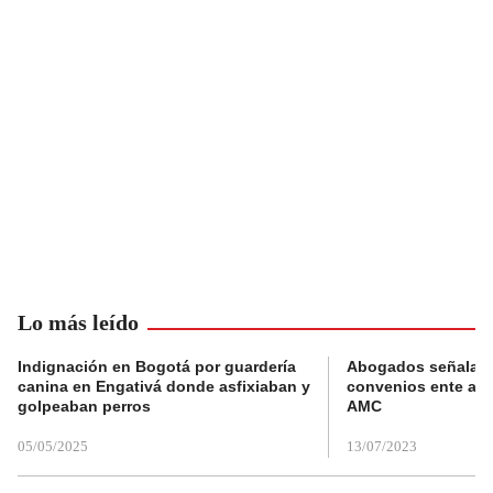
Lo más leído
Indignación en Bogotá por guardería
Abogados señalan 
canina en Engativá donde asfixiaban y
convenios ente alc
golpeaban perros
AMC
05/05/2025
13/07/2023