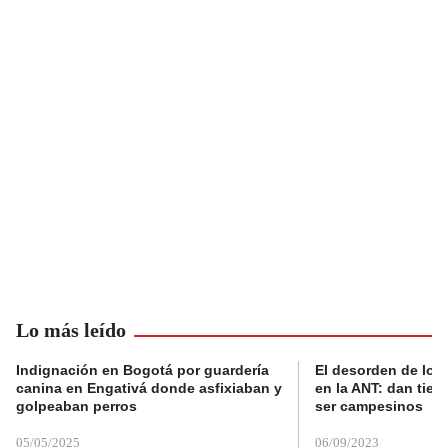
Lo más leído
Indignación en Bogotá por guardería
El desorden de los
canina en Engativá donde asfixiaban y
en la ANT: dan tier
golpeaban perros
ser campesinos
05/05/2025
06/09/2023