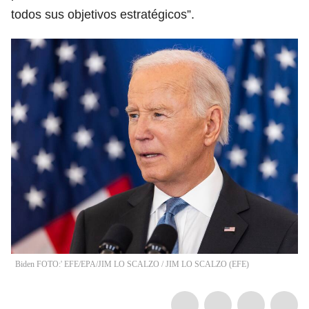
todos sus objetivos estratégicos”.
Biden FOTO:' EFE/EPA/JIM LO SCALZO
/
JIM LO SCALZO
(
EFE
)