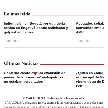
Lo más leído
Indignación en Bogotá por guardería
Abogados señalan 
canina en Engativá donde asfixiaban y
convenios ente alc
golpeaban perros
AMC
05/05/2025
13/07/2023
Últimas Noticias
Gobierno electo explica exclusión de
¿Quién es Claudia C
países de la posesión: embajadores
exconcejal de Mede
no estaban acreditados
viceministra de De
Perfil
© CARACOL S.A. Todos los derechos reservados.
CARACOL S.A. realiza una reserva expresa de las reproducciones y usos de las obras
y otras prestaciones accesibles desde este sitio web a medios de lectura mecánica u otros