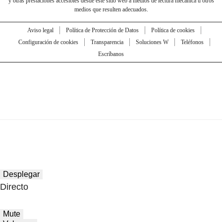
y otras prestaciones accesibles desde este sitio web a medios de lectura mecánica u otros
medios que resulten adecuados.
Aviso legal
Política de Protección de Datos
Política de cookies
Configuración de cookies
Transparencia
Soluciones W
Teléfonos
Escríbanos
Desplegar
Directo
Mute