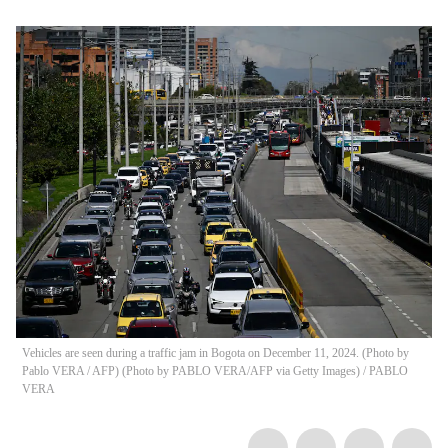
Vehicles are seen during a traffic jam in Bogota on December 11, 2024. (Photo by
Pablo VERA / AFP) (Photo by PABLO VERA/AFP via Getty Images)
/
PABLO
VERA