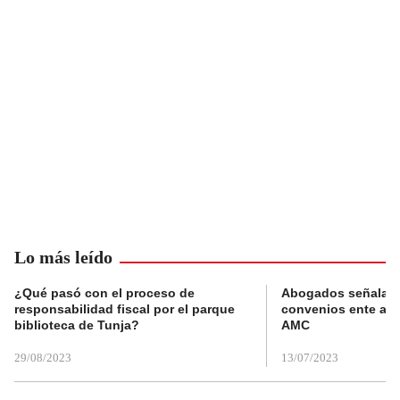
Lo más leído
¿Qué pasó con el proceso de
Abogados señalan 
responsabilidad fiscal por el parque
convenios ente alc
biblioteca de Tunja?
AMC
29/08/2023
13/07/2023