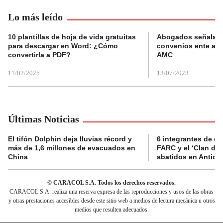
Lo más leído
10 plantillas de hoja de vida gratuitas
Abogados señalan 
para descargar en Word: ¿Cómo
convenios ente alc
convertirla a PDF?
AMC
11/02/2025
13/07/2023
Últimas Noticias
El tifón Dolphin deja lluvias récord y
6 integrantes de di
más de 1,6 millones de evacuados en
FARC y el ‘Clan del
China
abatidos en Antioq
© CARACOL S.A. Todos los derechos reservados.
CARACOL S.A. realiza una reserva expresa de las reproducciones y usos de las obras
y otras prestaciones accesibles desde este sitio web a medios de lectura mecánica u otros
medios que resulten adecuados.