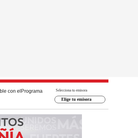
Selecciona tu emisora
ble con el
Programa
Elige tu emisora