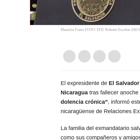
Mauricio Funes FOTO: EFE/ Roberto Escobar A
El expresidente de
El Salvado
Nicaragua
tras fallecer anoche
dolencia crónica”
, informó es
nicaragüense de Relaciones Ext
La familia del exmandatario sal
como sus compañeros y amigos