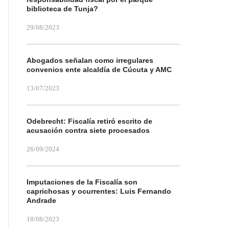
biblioteca de Tunja?
29/08/2023
Abogados señalan como irregulares
convenios ente alcaldía de Cúcuta y AMC
13/07/2023
Odebrecht: Fiscalía retiró escrito de
acusación contra siete procesados
26/09/2024
Imputaciones de la Fiscalía son
caprichosas y ocurrentes: Luis Fernando
Andrade
18/08/2023