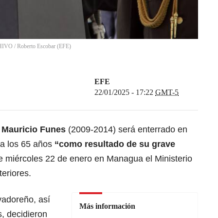
RCHIVO
/
Roberto Escobar
(
EFE
)
EFE
22/01/2025 - 17:22
GMT-5
r
Mauricio Funes
(2009-2014) será enterrado en
 a los 65 años
“como resultado de su grave
te miércoles 22 de enero en Managua el Ministerio
eriores.
vadoreño, así
Más información
, decidieron