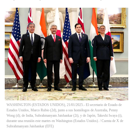
WASHINGTON (ESTADOS UNIDOS), 21/01/2025.- El secretario de Estado de
Estados Unidos, Marco Rubio (2d), junto a sus homólogos de Australia, Penny
Wong (d); de India, Subrahmanyam Jaishankar (2i), y de Japón, Takeshi Iwaya (i),
durante una reunión este martes en Washington (Estados Unidos).
/
Cuenta de X de
Subrahmanyam Jaishankar
(
EFE
)