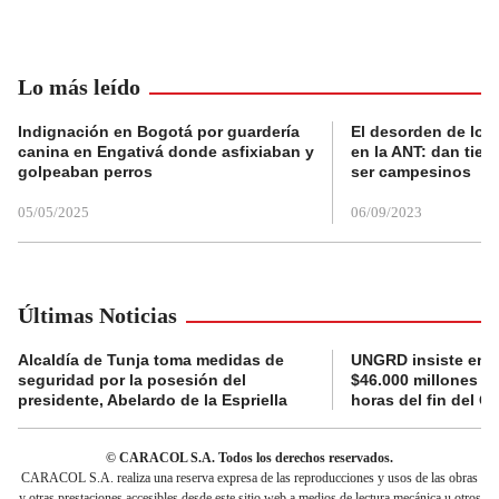
Lo más leído
Indignación en Bogotá por guardería
El desorden de los
canina en Engativá donde asfixiaban y
en la ANT: dan tier
golpeaban perros
ser campesinos
05/05/2025
06/09/2023
Últimas Noticias
Alcaldía de Tunja toma medidas de
UNGRD insiste en li
seguridad por la posesión del
$46.000 millones e
presidente, Abelardo de la Espriella
horas del fin del G
© CARACOL S.A. Todos los derechos reservados.
CARACOL S.A. realiza una reserva expresa de las reproducciones y usos de las obras
y otras prestaciones accesibles desde este sitio web a medios de lectura mecánica u otros