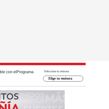
Selecciona tu emisora
ble con el
Programa
Elige tu emisora