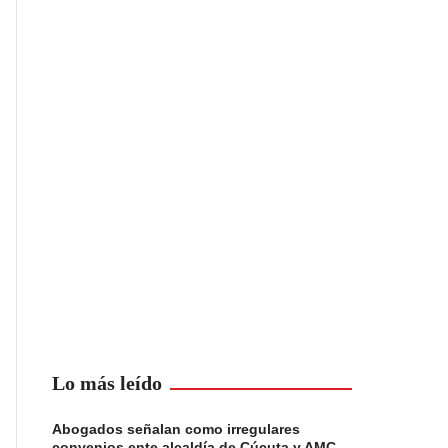
Lo más leído
Abogados señalan como irregulares
convenios ente alcaldía de Cúcuta y AMC