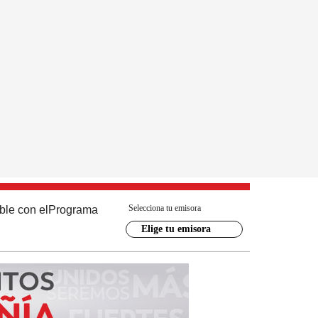
Selecciona tu emisora
ble con el
Programa
Elige tu emisora