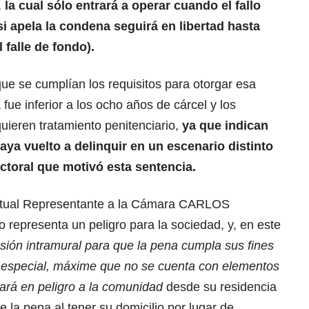
,
la cual sólo entrará a operar cuando el fallo
si apela la condena seguirá en libertad hasta
 falle de fondo).
ue se cumplían los requisitos para otorgar esa
 fue inferior a los ocho años de cárcel y los
ieren tratamiento penitenciario,
ya que indican
aya vuelto a delinquir en un escenario distinto
ectoral que motivó esta sentencia.
 actual Representante a la Cámara CARLOS
resenta un peligro para la sociedad, y, en este
usión intramural para que la pena cumpla sus fines
n especial, máxime que no se cuenta con elementos
cará en peligro a la comunidad
desde su residencia
 la pena al tener su domicilio por lugar de