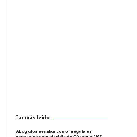
Lo más leído
Abogados señalan como irregulares
convenios ente alcaldía de Cúcuta y AMC