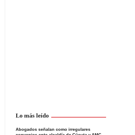
Lo más leído
Abogados señalan como irregulares
convenios ente alcaldía de Cúcuta y AMC