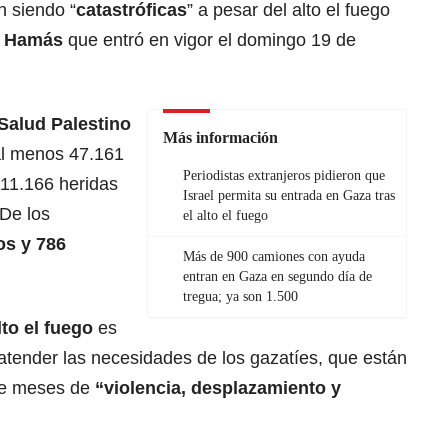
n siendo “
catastróficas
” a pesar del alto el fuego
a
Hamás
que entró en vigor el domingo 19 de
 Salud
Palestino
Más información
 al menos 47.161
Periodistas extranjeros pidieron que
11.166 heridas
Israel permita su entrada en Gaza tras
 De los
el alto el fuego
os y 786
Más de 900 camiones con ayuda
entran en Gaza en segundo día de
tregua; ya son 1.500
lto el fuego
es
 atender las necesidades de los gazatíes, que están
ce meses de
“violencia, desplazamiento y