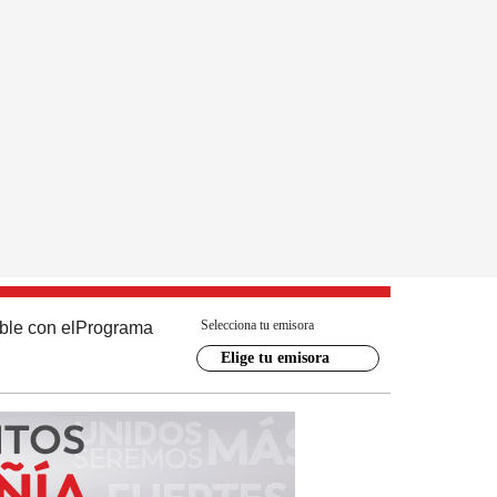
Selecciona tu emisora
ble con el
Programa
Elige tu emisora