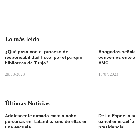
Lo más leído
¿Qué pasó con el proceso de
Abogados señalan 
responsabilidad fiscal por el parque
convenios ente alc
biblioteca de Tunja?
AMC
29/08/2023
13/07/2023
Últimas Noticias
Adolescente armado mata a ocho
De La Espriella se 
personas en Tailandia, seis de ellas en
canciller israelí a
una escuela
presidencial