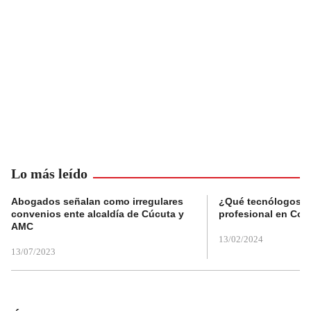
Lo más leído
Abogados señalan como irregulares
¿Qué tecnólogos re
convenios ente alcaldía de Cúcuta y
profesional en Col
AMC
13/02/2024
13/07/2023