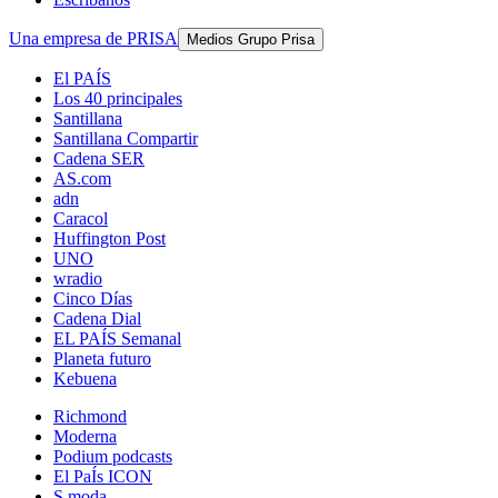
Una empresa de PRISA
Medios Grupo Prisa
El PAÍS
Los 40 principales
Santillana
Santillana Compartir
Cadena SER
AS.com
adn
Caracol
Huffington Post
UNO
wradio
Cinco Días
Cadena Dial
EL PAÍS Semanal
Planeta futuro
Kebuena
Richmond
Moderna
Podium podcasts
El PaÍs ICON
S moda