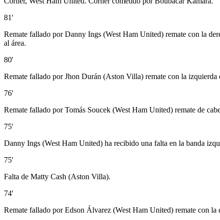
Corner, West Ham United. Corner cometido por Boubacar Kamara.
81'
Remate fallado por Danny Ings (West Ham United) remate con la dere
al área.
80'
Remate fallado por Jhon Durán (Aston Villa) remate con la izquierda de
76'
Remate fallado por Tomás Soucek (West Ham United) remate de cabeza d
75'
Danny Ings (West Ham United) ha recibido una falta en la banda izqu
75'
Falta de Matty Cash (Aston Villa).
74'
Remate fallado por Edson Álvarez (West Ham United) remate con la de