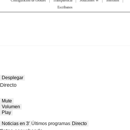
Configuración de cookies
Transparencia
Soluciones W
Teléfonos
Escríbanos
Desplegar
Directo
Mute
Volumen
Play
Noticias en 3′
Últimos programas
Directo