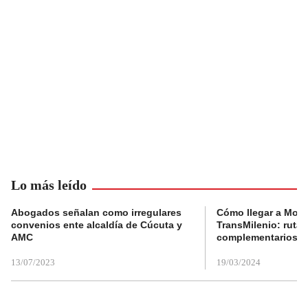
Lo más leído
Abogados señalan como irregulares
Cómo llegar a Mons
convenios ente alcaldía de Cúcuta y
TransMilenio: rutas
AMC
complementarios
13/07/2023
19/03/2024