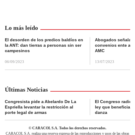
Lo más leído
El desorden de los predios baldíos en
Abogados señalan 
la ANT: dan tierras a personas sin ser
convenios ente alc
campesinos
AMC
06/09/2023
13/07/2023
Últimas Noticias
Congresista pide a Abelardo De La
El Congreso radicó
Espriella levantar la restricción al
ley que beneficia al
porte legal de armas
danza
© CARACOL S.A. Todos los derechos reservados.
CARACOL S.A. realiza una reserva expresa de las reproducciones y usos de las obras