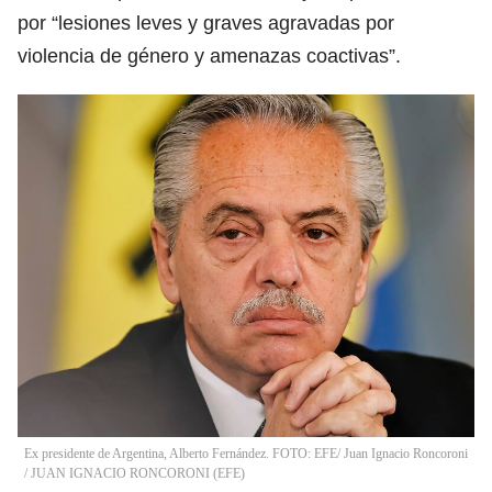
por “lesiones leves y graves agravadas por
violencia de género y amenazas coactivas”.
Ex presidente de Argentina, Alberto Fernández. FOTO: EFE/ Juan Ignacio Roncoroni
/
JUAN IGNACIO RONCORONI
(
EFE
)