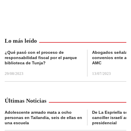
Lo más leído
¿Qué pasó con el proceso de
Abogados señalan 
responsabilidad fiscal por el parque
convenios ente alc
biblioteca de Tunja?
AMC
29/08/2023
13/07/2023
Últimas Noticias
Adolescente armado mata a ocho
De La Espriella se 
personas en Tailandia, seis de ellas en
canciller israelí a
una escuela
presidencial