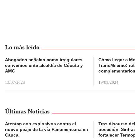
Lo más leído
Abogados señalan como irregulares
Cómo llegar a Mons
convenios ente alcaldía de Cúcuta y
TransMilenio: rutas
AMC
complementarios
13/07/2023
19/03/2024
Últimas Noticias
Atentan con explosivos contra el
Tras discurso del p
nuevo peaje de la vía Panamericana en
posesión, Sintraele
Cauca
fortalecer Termopa