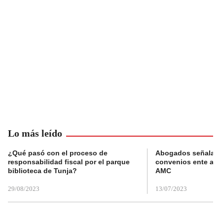
Lo más leído
¿Qué pasó con el proceso de
Abogados señalan 
responsabilidad fiscal por el parque
convenios ente alc
biblioteca de Tunja?
AMC
29/08/2023
13/07/2023