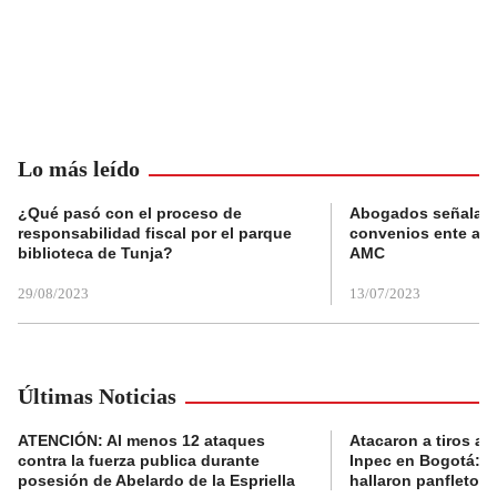
Lo más leído
¿Qué pasó con el proceso de
Abogados señalan 
responsabilidad fiscal por el parque
convenios ente alc
biblioteca de Tunja?
AMC
29/08/2023
13/07/2023
Últimas Noticias
ATENCIÓN: Al menos 12 ataques
Atacaron a tiros a 
contra la fuerza publica durante
Inpec en Bogotá: en
posesión de Abelardo de la Espriella
hallaron panfletos