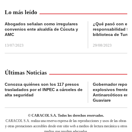
Lo más leído
Abogados señalan como irregulares
¿Qué pasó con el 
convenios ente alcaldía de Cúcuta y
responsabilidad fis
AMC
biblioteca de Tunja
13/07/2023
29/08/2023
Últimas Noticias
Conozca quiénes son los 117 presos
Gobernador reporta
trasladados por el INPEC a cárceles de
explosivos frente 
alta seguridad
Antinarcóticos en 
Guaviare
© CARACOL S.A. Todos los derechos reservados.
CARACOL S.A. realiza una reserva expresa de las reproducciones y usos de las obras
y otras prestaciones accesibles desde este sitio web a medios de lectura mecánica u otros
medios que resulten adecuados.