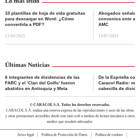
Lo más leído
10 plantillas de hoja de vida gratuitas
Abogados señalan 
para descargar en Word: ¿Cómo
convenios ente alc
convertirla a PDF?
AMC
11/02/2025
13/07/2023
Últimas Noticias
6 integrantes de disidencias de las
De la Espriella con
FARC y el ‘Clan del Golfo’ fueron
Caracol Radio: muri
abatidos en Antioquia y Meta
cabecilla de diside
© CARACOL S.A. Todos los derechos reservados.
CARACOL S.A. realiza una reserva expresa de las reproducciones y usos de las obras
y otras prestaciones accesibles desde este sitio web a medios de lectura mecánica u otros
medios que resulten adecuados.
Aviso legal
Política de Protección de Datos
Política de cookies