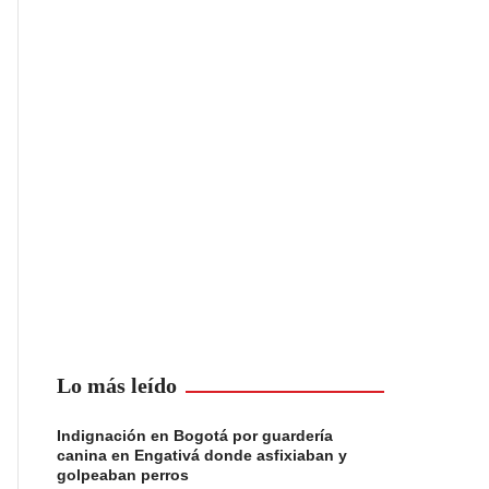
Lo más leído
Indignación en Bogotá por guardería
canina en Engativá donde asfixiaban y
golpeaban perros