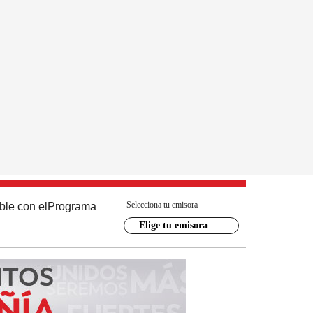
Selecciona tu emisora
ble con el
Programa
Elige tu emisora