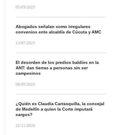
05/05/2025
Abogados señalan como irregulares
convenios ente alcaldía de Cúcuta y AMC
13/07/2023
El desorden de los predios baldíos en la
ANT: dan tierras a personas sin ser
campesinos
06/09/2023
¿Quién es Claudia Carrasquilla, la concejal
de Medellín a quien la Corte imputará
cargos?
21/11/2024