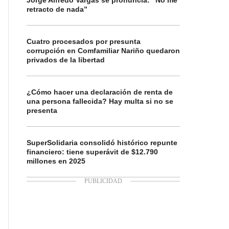
Jorge Alfredo Vargas se pronuncia: “No me
retracto de nada”
Cuatro procesados por presunta
corrupción en Comfamiliar Nariño quedaron
privados de la libertad
¿Cómo hacer una declaración de renta de
una persona fallecida? Hay multa si no se
presenta
SuperSolidaria consolidó histórico repunte
financiero: tiene superávit de $12.790
millones en 2025