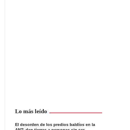
Lo más leído
El desorden de los predios baldíos en la
ANT: dan tierras a personas sin ser