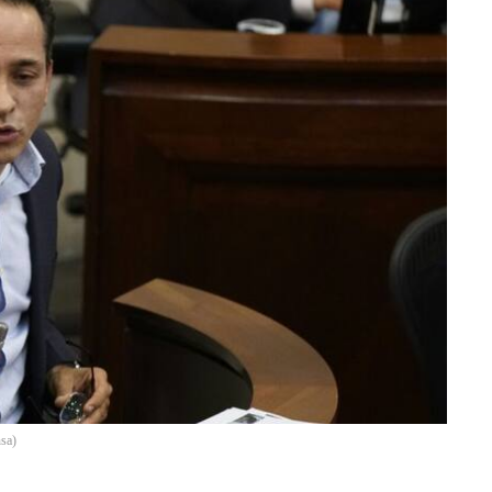
nsa
)