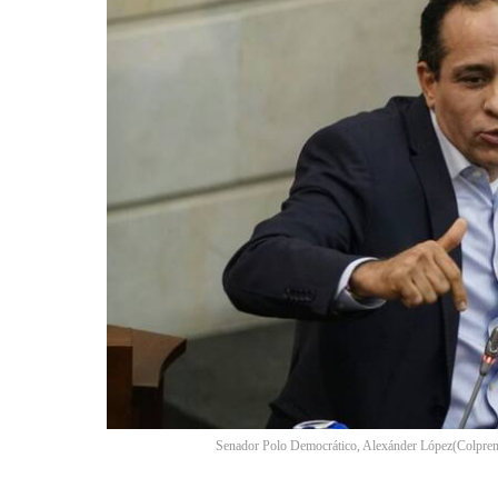
Senador Polo Democrático, Alexánder López
(
Colpre