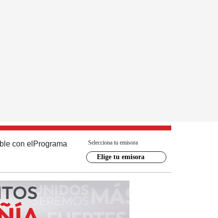
Selecciona tu emisora
ble con el
Programa
Elige tu emisora