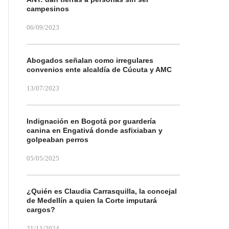
campesinos
06/09/2023
Abogados señalan como irregulares
convenios ente alcaldía de Cúcuta y AMC
13/07/2023
Indignación en Bogotá por guardería
canina en Engativá donde asfixiaban y
golpeaban perros
05/05/2025
¿Quién es Claudia Carrasquilla, la concejal
de Medellín a quien la Corte imputará
cargos?
21/11/2024