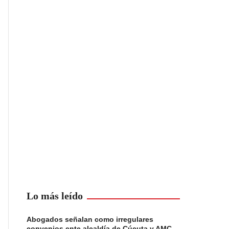
Lo más leído
Abogados señalan como irregulares
convenios ente alcaldía de Cúcuta y AMC