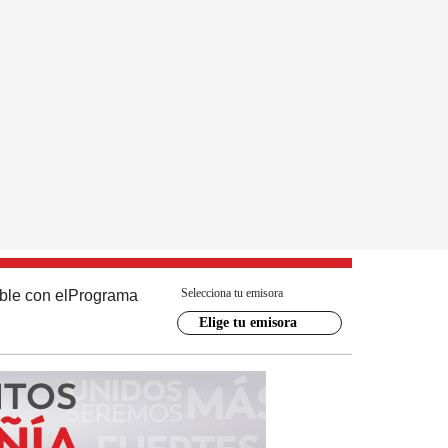
Selecciona tu emisora
ble con el
Programa
Elige tu emisora