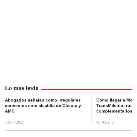
Lo más leído
Abogados señalan como irregulares
Cómo llegar a Mons
convenios ente alcaldía de Cúcuta y
TransMilenio: rutas
AMC
complementarios
13/07/2023
19/03/2024