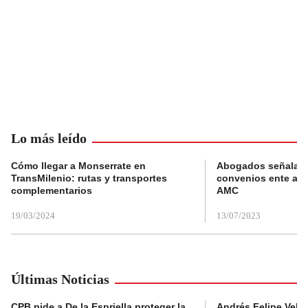
Lo más leído
Cómo llegar a Monserrate en
Abogados señalan 
TransMilenio: rutas y transportes
convenios ente alc
complementarios
AMC
19/03/2024
13/07/2023
Últimas Noticias
CPB pide a De la Espriella proteger la
Andrés Felipe Velás