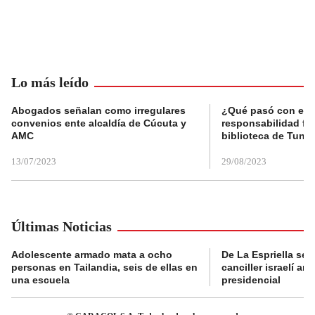
Lo más leído
Abogados señalan como irregulares
¿Qué pasó con el 
convenios ente alcaldía de Cúcuta y
responsabilidad fis
AMC
biblioteca de Tunja
13/07/2023
29/08/2023
Últimas Noticias
Adolescente armado mata a ocho
De La Espriella se 
personas en Tailandia, seis de ellas en
canciller israelí a
una escuela
presidencial