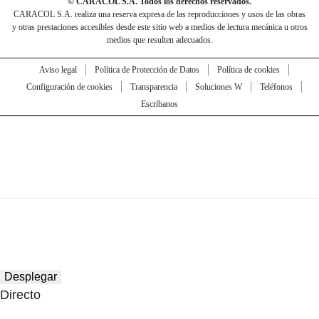
© CARACOL S.A. Todos los derechos reservados.
CARACOL S.A. realiza una reserva expresa de las reproducciones y usos de las obras
y otras prestaciones accesibles desde este sitio web a medios de lectura mecánica u otros
medios que resulten adecuados.
Aviso legal
Política de Protección de Datos
Política de cookies
Configuración de cookies
Transparencia
Soluciones W
Teléfonos
Escríbanos
Desplegar
Directo