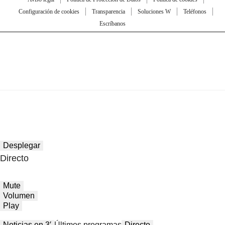
Configuración de cookies
Transparencia
Soluciones W
Teléfonos
Escríbanos
Desplegar
Directo
Mute
Volumen
Play
Noticias en 3′
Últimos programas
Directo