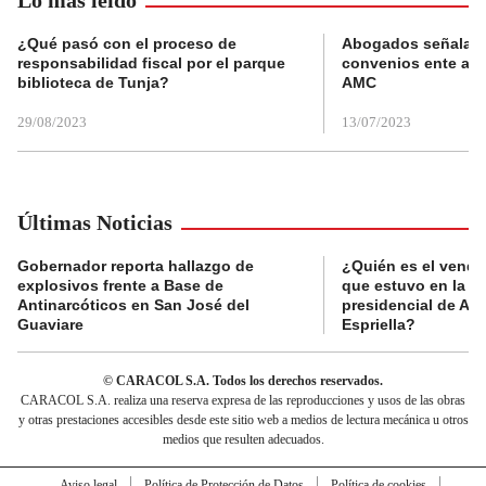
¿Qué pasó con el proceso de
Abogados señalan 
responsabilidad fiscal por el parque
convenios ente alc
biblioteca de Tunja?
AMC
29/08/2023
13/07/2023
Últimas Noticias
Gobernador reporta hallazgo de
¿Quién es el vende
explosivos frente a Base de
que estuvo en la p
Antinarcóticos en San José del
presidencial de Abe
Guaviare
Espriella?
© CARACOL S.A. Todos los derechos reservados.
CARACOL S.A. realiza una reserva expresa de las reproducciones y usos de las obras
y otras prestaciones accesibles desde este sitio web a medios de lectura mecánica u otros
medios que resulten adecuados.
Aviso legal
Política de Protección de Datos
Política de cookies