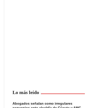
Lo más leído
Abogados señalan como irregulares
convenios ente alcaldía de Cúcuta y AMC