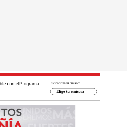
Selecciona tu emisora
ble con el
Programa
Elige tu emisora