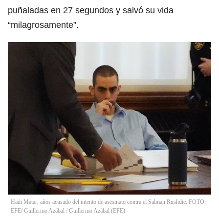
puñaladas en 27 segundos y salvó su vida
“milagrosamente”.
Hadi Matar, años acusado del intento de asesinato contra el Salman Rushdie. FOTO:
EFE/ Guillermo Azábal
/
Guillermo Azábal
(
EFE
)