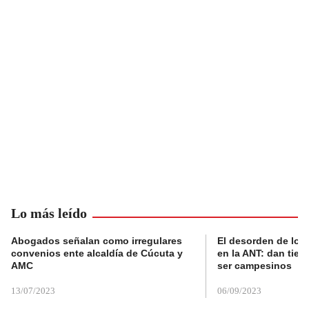
Lo más leído
Abogados señalan como irregulares
El desorden de los
convenios ente alcaldía de Cúcuta y
en la ANT: dan tier
AMC
ser campesinos
13/07/2023
06/09/2023