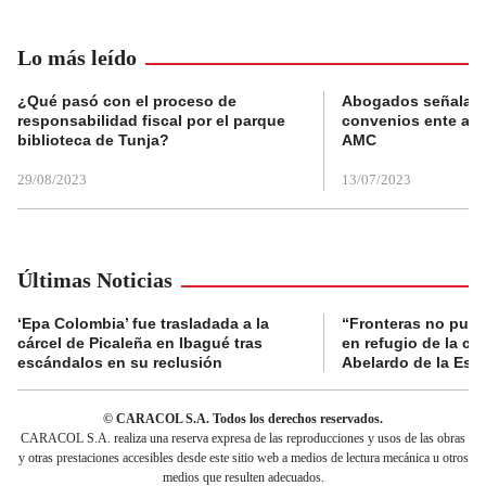
Lo más leído
¿Qué pasó con el proceso de
Abogados señalan 
responsabilidad fiscal por el parque
convenios ente alc
biblioteca de Tunja?
AMC
29/08/2023
13/07/2023
Últimas Noticias
‘Epa Colombia’ fue trasladada a la
“Fronteras no pued
cárcel de Picaleña en Ibagué tras
en refugio de la co
escándalos en su reclusión
Abelardo de la Espr
© CARACOL S.A. Todos los derechos reservados.
CARACOL S.A. realiza una reserva expresa de las reproducciones y usos de las obras
y otras prestaciones accesibles desde este sitio web a medios de lectura mecánica u otros
medios que resulten adecuados.